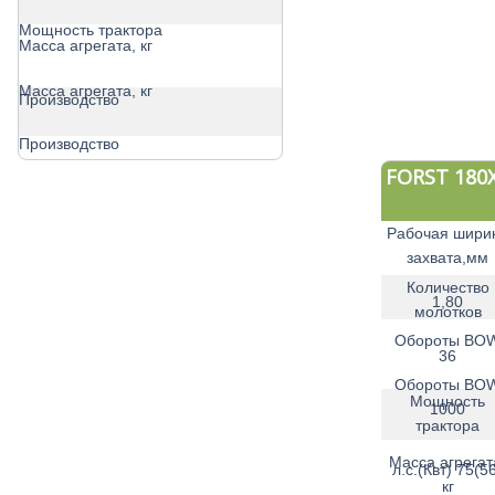
Мощность трактора
Масса агрегата, кг
Масса агрегата, кг
Производство
Производство
FORST 180
Рабочая шири
захвата,мм
Количество
1,80
молотков
Обороты BO
36
Обороты BO
Мощность
1000
трактора
Масса агрегат
л.с.(Квт) 75(5
кг