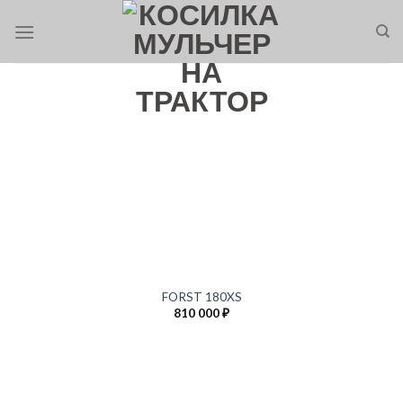
Skip
to
content
FORST 180XS
810 000
₽