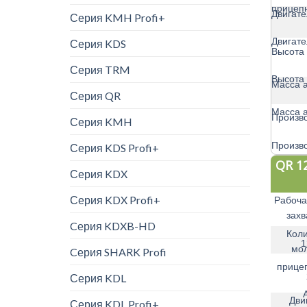
прицеп
Двигате
Серия KMH Profi+
Двигате
Серия KDS
Высота 
Серия TRM
Высота 
Масса а
Серия QR
Масса а
Произв
Серия KMH
Произв
Серия KDS Profi+
QR 12
Серия KDX
Серия KDX Profi+
Рабоча
захв
Cерия KDXB-HD
Коли
1
мол
Cерия SHARK Profi
прице
Серия KDL
Дви
Серия KDL Profi+