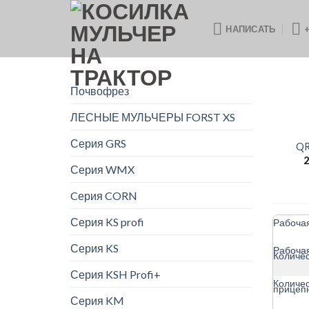
Skip
to
НАПИСАТЬ
+
content
Почвофрез
ЛЕСНЫЕ МУЛЬЧЕРЫ FORST XS
Серия GRS
QR
2
Серия WMX
Cерия CORN
Серия KS profi
Рабоча
Серия KS
Рабоча
Количес
Серия KSH Profi+
Количес
прицеп
Серия KM