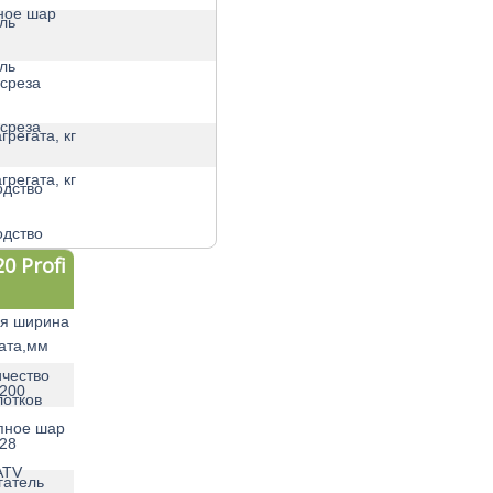
ное шар
ль
ль
среза
среза
грегата, кг
грегата, кг
одство
одство
0 Profi
я ширина
ата,мм
чество
200
отков
пное шар
28
ATV
гатель