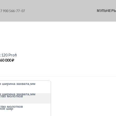
МУЛЬЧЕР
7 900 566-77-07
 120 Profi
60 000
₽
я ширина захвата,мм
я ширина захвата,мм
тво молотков
тво молотков
ное шар