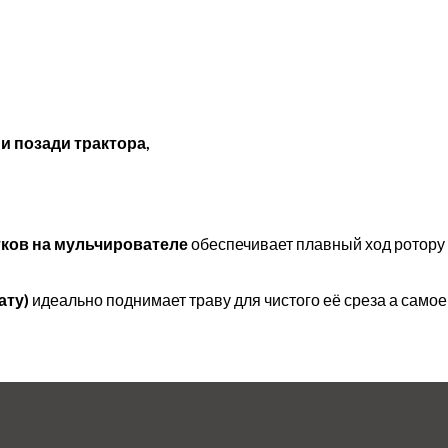
и позади трактора,
ков на мульчирователе
обеспечивает плавный ход ротору 
ату)
идеально поднимает траву для чистого её среза а самое