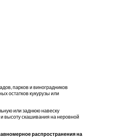
адов, парков и виноградников
ьных остатков кукурузы или
льную или заднюю навеску
 и высоту скашивания на неровной
 равномерное распространения на