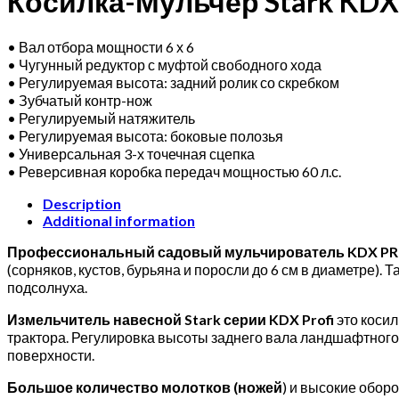
Косилка-Мульчер Stark KDX2
• Вал отбора мощности 6 х 6
• Чугунный редуктор с муфтой свободного хода
• Регулируемая высота: задний ролик со скребком
• Зубчатый контр-нож
• Регулируемый натяжитель
• Регулируемая высота: боковые полозья
• Универсальная 3-х точечная сцепка
• Реверсивная коробка передач мощностью 60 л.с.
Description
Additional information
Профессиональный садовый мульчирователь KDX P
(сорняков, кустов, бурьяна и поросли до 6 см в диаметре).
подсолнуха.
Измельчитель навесной Stark серии KDX Profi
это коси
трактора. Регулировка высоты заднего вала ландшафтного
поверхности.
Большое количество молотков (ножей
) и высокие обор