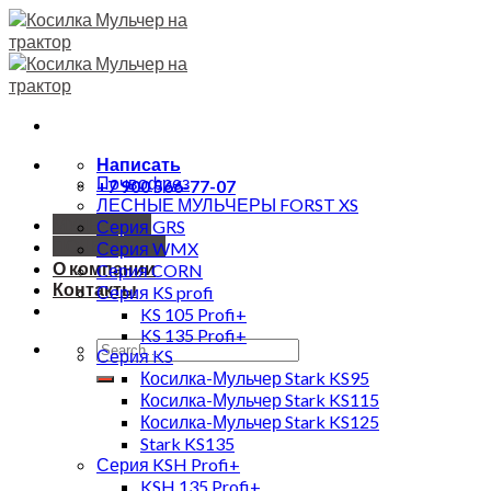
Skip
to
content
Написать
Почвофрез
+7 900 566-77-07
ЛЕСНЫЕ МУЛЬЧЕРЫ FORST XS
МУЛЬЧЕРЫ
Серия GRS
ПОЧВОРЕЗЫ
Серия WMX
О компании
Cерия CORN
Контакты
Серия KS profi
KS 105 Profi+
KS 135 Profi+
Search
Серия KS
for:
Косилка-Мульчер Stark KS95
Косилка-Мульчер Stark KS115
Косилка-Мульчер Stark KS125
Stark KS135
Серия KSH Profi+
KSH 135 Profi+