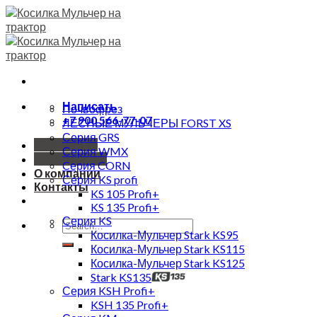
Skip
to
content
Написать
Почвофрез
+7 900 566-77-07
ЛЕСНЫЕ МУЛЬЧЕРЫ FORST XS
Серия GRS
МУЛЬЧЕРЫ
Серия WMX
ПОЧВОРЕЗЫ
Cерия CORN
О компании
Серия KS profi
Контакты
KS 105 Profi+
KS 135 Profi+
Серия KS
Search
Косилка-Мульчер Stark KS95
for:
Косилка-Мульчер Stark KS115
Косилка-Мульчер Stark KS125
Stark KS135
Серия KSH Profi+
KSH 135 Profi+